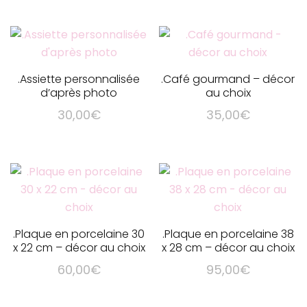
Ce
produit
a
plusieurs
variations.
.Assiette personnalisée
.Café gourmand – décor
Les
d’après photo
au choix
options
30,00
€
35,00
€
peuvent
Ce
être
produit
choisies
a
sur
plusieurs
la
variations.
page
Les
du
.Plaque en porcelaine 30
.Plaque en porcelaine 38
options
x 22 cm – décor au choix
x 28 cm – décor au choix
produit
peuvent
60,00
€
95,00
€
être
choisies