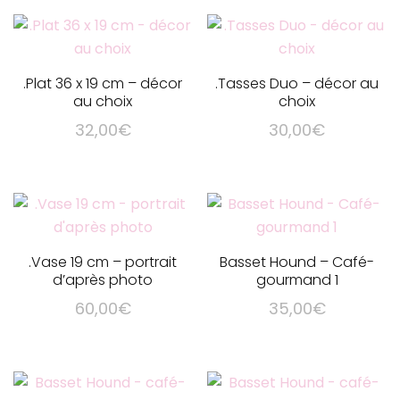
sur
la
page
du
.Plat 36 x 19 cm – décor
.Tasses Duo – décor au
au choix
choix
produit
32,00
€
30,00
€
Ce
Ce
produit
produit
a
a
plusieurs
plusieurs
variations.
variations.
.Vase 19 cm – portrait
Basset Hound – Café-
Les
Les
d’après photo
gourmand 1
options
options
60,00
€
35,00
€
peuvent
peuvent
être
être
choisies
choisies
sur
sur