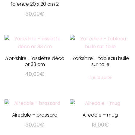
faïence 20 x 20 cm 2
30,00
€
.Yorkshire – assiette déco
.Yorkshire – tableau huile
or 33 cm
sur toile
40,00
€
Lire la suite
Airedale – brassard
Airedale – mug
30,00
€
18,00
€
Ce