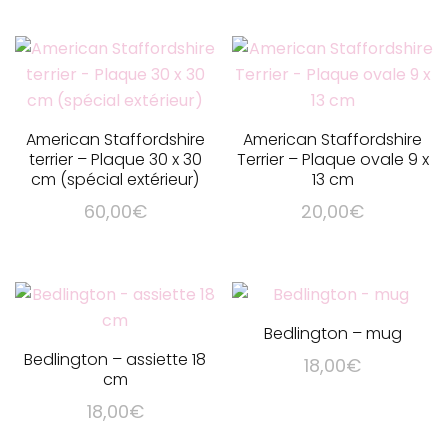
produit
a
plusieurs
variations.
Les
American Staffordshire
American Staffordshire
options
terrier – Plaque 30 x 30
Terrier – Plaque ovale 9 x
cm (spécial extérieur)
13 cm
peuvent
être
60,00
€
20,00
€
choisies
sur
la
page
Bedlington – mug
du
Bedlington – assiette 18
produit
18,00
€
cm
18,00
€