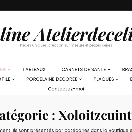
line Atelierdecel
Pièces uniques, création sur mesure et petites séries
EME
TABLEAUX
CARNETS DE SANTE
BRA
XTILE
PORCELAINE DECOREE
PLAQUES
Contactez-moi
atégorie :
Xoloitzcuint
ent. Ils sont présentés par catégories dans la Boutique et