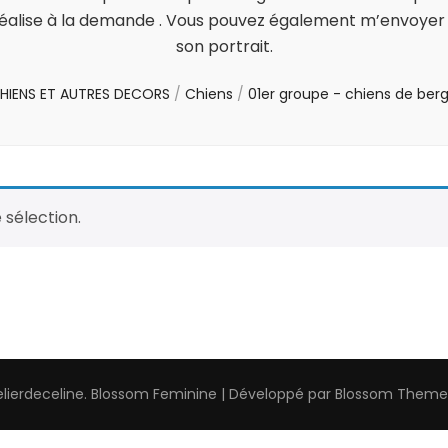
a réalise à la demande . Vous pouvez également m’envoyer 
son portrait.
HIENS ET AUTRES DECORS
/
Chiens
/
01er groupe - chiens de ber
 sélection.
elierdeceline
.
Blossom Feminine | Développé par
Blossom Theme