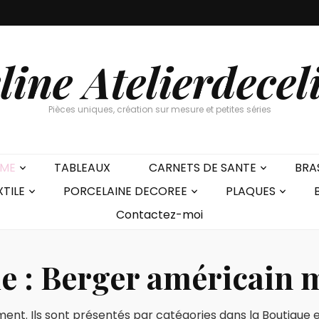
line Atelierdecel
Pièces uniques, création sur mesure et petites séries
EME
TABLEAUX
CARNETS DE SANTE
BRA
XTILE
PORCELAINE DECOREE
PLAQUES
Contactez-moi
e :
Berger américain 
ent. Ils sont présentés par catégories dans la Boutique et