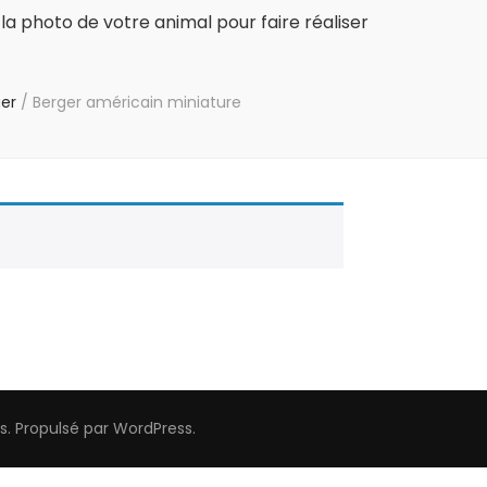
la photo de votre animal pour faire réaliser
ger
/
Berger américain miniature
s
. Propulsé par
WordPress
.