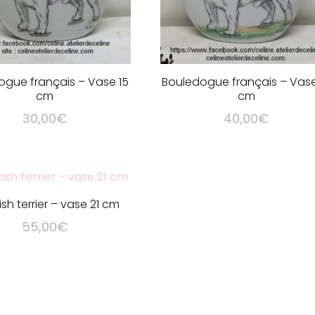
ogue français – Vase 15
Bouledogue français – Vase
cm
cm
30,00
€
40,00
€
Ce
Ce
produit
produit
a
a
plusieurs
plusieurs
ish terrier – vase 21 cm
variations.
variations.
55,00
€
Les
Les
options
options
peuvent
peuvent
être
être
choisies
choisies