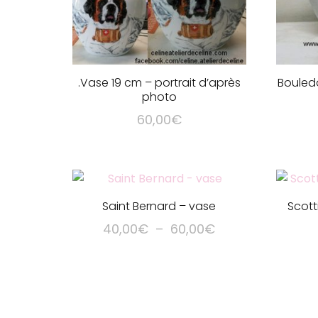
.Vase 19 cm – portrait d’après
Bouled
photo
60,00
€
Saint Bernard – vase
Scott
Plage
40,00
€
–
60,00
€
de
Ce
prix :
produit
40,00€
a
à
plusieurs