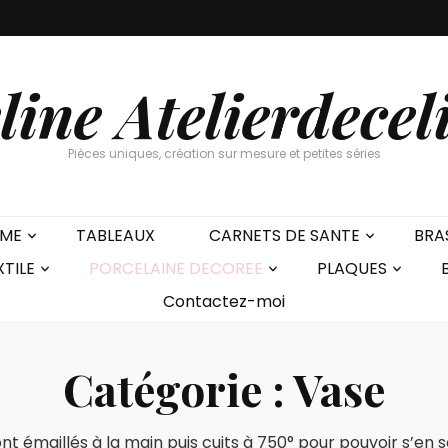
line Atelierdecel
Pièces uniques, création sur mesure et petites séries
EME
TABLEAUX
CARNETS DE SANTE
BRA
XTILE
PORCELAINE DECOREE
PLAQUES
Contactez-moi
Catégorie :
Vase
t émaillés à la main puis cuits à 750° pour pouvoir s’en se