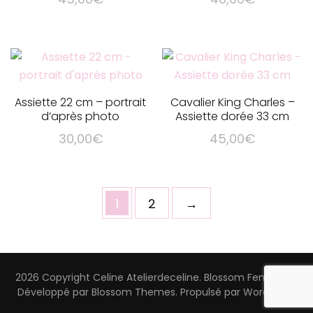
Assiette 22 cm – portrait
Cavalier King Charles –
d’après photo
Assiette dorée 33 cm
30,00
€
45,00
€
1
2
→
2026 Copyright
Celine Atelierdeceline
.
Blossom Feminine |
Développé par
Blossom Themes
. Propulsé par
WordPress
.