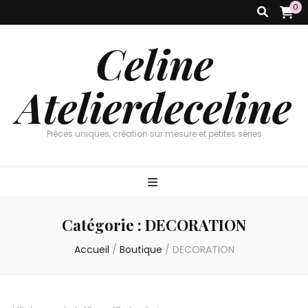
0
Celine
Atelierdeceline
Pièces uniques, création sur mesure et petites séries
Catégorie :
DECORATION
Accueil
/
Boutique
/
DECORATION