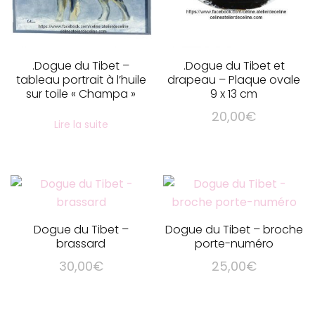
.Dogue du Tibet –
.Dogue du Tibet et
tableau portrait à l’huile
drapeau – Plaque ovale
sur toile « Champa »
9 x 13 cm
20,00
€
Lire la suite
Dogue du Tibet –
Dogue du Tibet – broche
brassard
porte-numéro
30,00
€
25,00
€