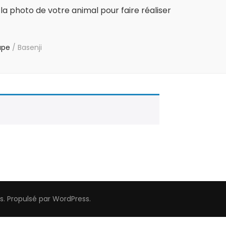
la photo de votre animal pour faire réaliser
upe
/
Basenji
s
. Propulsé par
WordPress
.