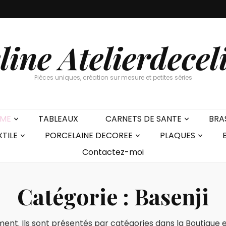
line Atelierdecel
Pièces uniques, création sur mesure et petites séries
EME
TABLEAUX
CARNETS DE SANTE
BRA
XTILE
PORCELAINE DECOREE
PLAQUES
Contactez-moi
Catégorie :
Basenji
ent. Ils sont présentés par catégories dans la Boutique et