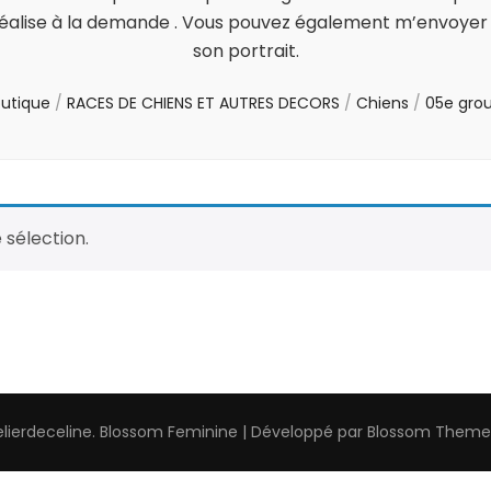
a réalise à la demande . Vous pouvez également m’envoyer 
son portrait.
utique
/
RACES DE CHIENS ET AUTRES DECORS
/
Chiens
/
05e gro
 sélection.
elierdeceline
.
Blossom Feminine | Développé par
Blossom Theme