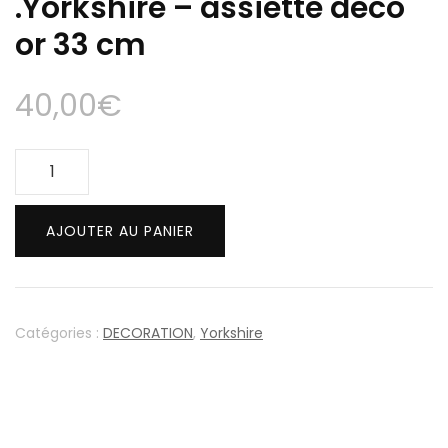
.Yorkshire – assiette déco
or 33 cm
40,00
€
quantité
de
.Yorkshire
AJOUTER AU PANIER
-
assiette
déco
or
Catégories :
DECORATION
,
Yorkshire
33
cm