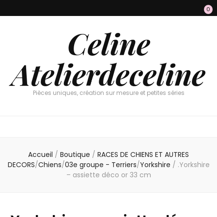
0
Celine
Atelierdeceline
Pièces uniques, création sur mesure et petites séries
Accueil
/
Boutique
/
RACES DE CHIENS ET AUTRES
DECORS
/
Chiens
/
03e groupe - Terriers
/
Yorkshire
/
.Yorkshire
– assiette déco or 33 cm