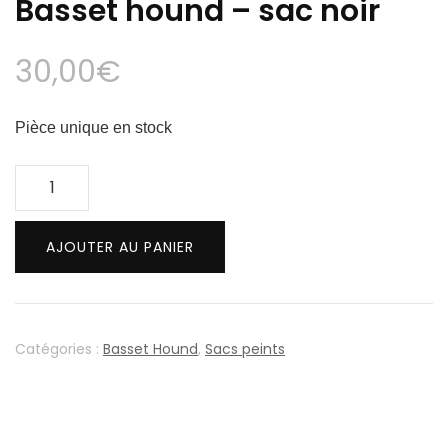
Basset hound – sac noir
30,00
€
Pièce unique en stock
quantité
de
Basset
AJOUTER AU PANIER
hound
-
sac
noir
Catégories :
Basset Hound
,
Sacs peints