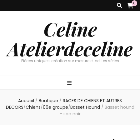
0
Celine
Atelierdeceline
Pièces uniques, création sur mesure et petites séries
Accueil
/
Boutique
/
RACES DE CHIENS ET AUTRES
DECORS
/
Chiens
/
06e groupe
/
Basset Hound
/
Basset hound
– sac noir