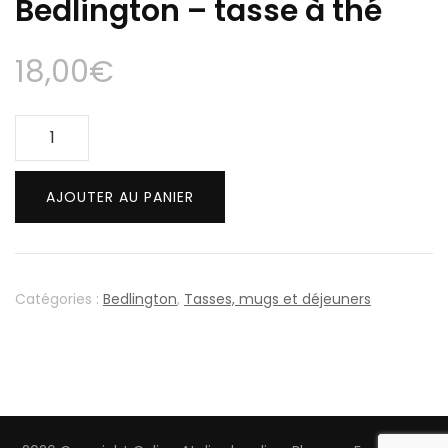
Bedlington – tasse à thé
18,00
€
quantité
de
Bedlington
AJOUTER AU PANIER
-
tasse
à
thé
Catégories :
Bedlington
,
Tasses, mugs et déjeuners