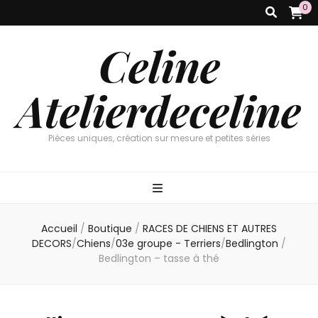
0
Celine
Atelierdeceline
Pièces uniques, création sur mesure et petites séries
Accueil
/
Boutique
/
RACES DE CHIENS ET AUTRES
DECORS
/
Chiens
/
03e groupe - Terriers
/
Bedlington
/
Bedlington – tasse à thé