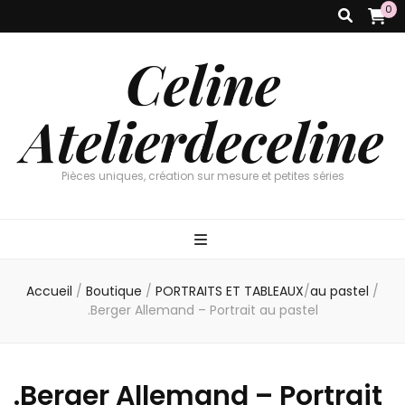
0
Celine
Atelierdeceline
Pièces uniques, création sur mesure et petites séries
Accueil
/
Boutique
/
PORTRAITS ET TABLEAUX
/
au pastel
/
.Berger Allemand – Portrait au pastel
.Berger Allemand – Portrait