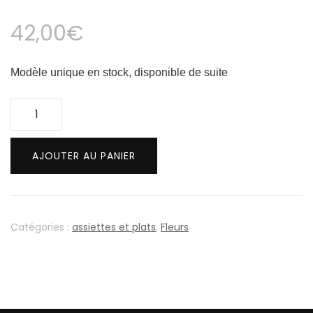
42,00
€
Modèle unique en stock, disponible de suite
quantité
de
Fleurs
AJOUTER AU PANIER
-
assiette
26
cm
Catégories :
assiettes et plats
,
Fleurs