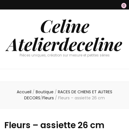
0
Celine
Atelierdeceline
Pièces uniques, création sur mesure et petites séries
Accueil
/
Boutique
/
RACES DE CHIENS ET AUTRES
DECORS
/
Fleurs
/
Fleurs – assiette 26 cm
Fleurs – assiette 26 cm