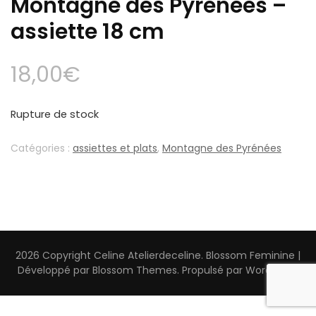
Montagne des Pyrenees –
assiette 18 cm
18,00
€
Rupture de stock
Catégories :
assiettes et plats
,
Montagne des Pyrénées
2026 Copyright
Celine Atelierdeceline
.
Blossom Feminine |
Développé par
Blossom Themes
. Propulsé par
WordPress
.