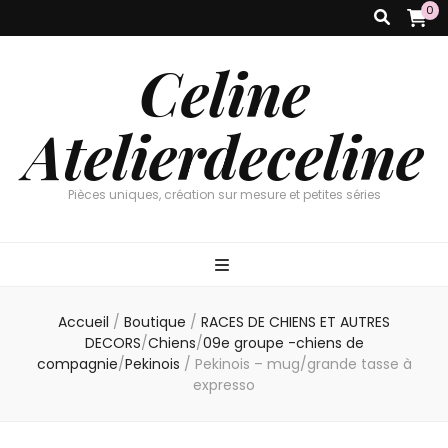
0
Celine
Atelierdeceline
Pièces uniques, création sur mesure et petites séries
Accueil
/
Boutique
/
RACES DE CHIENS ET AUTRES
DECORS
/
Chiens
/
09e groupe -chiens de
compagnie
/
Pekinois
/
Pekinois – mug/grande tasse à
expresso