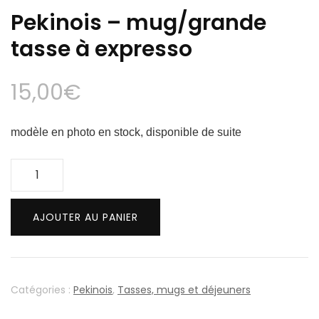
Pekinois – mug/grande
tasse à expresso
15,00
€
modèle en photo en stock, disponible de suite
quantité
de
Pekinois
AJOUTER AU PANIER
-
mug/grande
tasse
à
Catégories :
Pekinois
,
Tasses, mugs et déjeuners
expresso