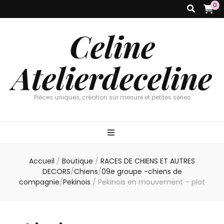
0
Celine
Atelierdeceline
Pièces uniques, création sur mesure et petites séries
Accueil
/
Boutique
/
RACES DE CHIENS ET AUTRES
DECORS
/
Chiens
/
09e groupe -chiens de
compagnie
/
Pekinois
/
Pekinois en mouvement – plat