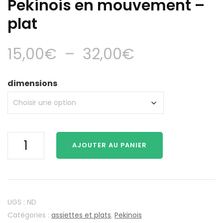
Pekinois en mouvement –
plat
Plage
15,00
€
–
32,00
€
de
dimensions
prix :
15,00€
quantité
à
AJOUTER AU PANIER
de
32,00€
Pekinois
en
mouvement
-
UGS :
ND
plat
Catégories :
assiettes et plats
,
Pekinois