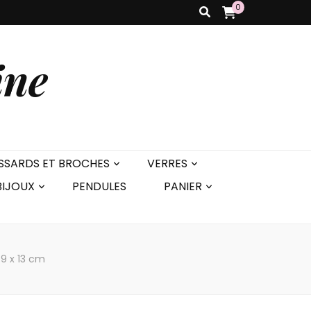
0
ine
SSARDS ET BROCHES
VERRES
BIJOUX
PENDULES
PANIER
 9 x 13 cm