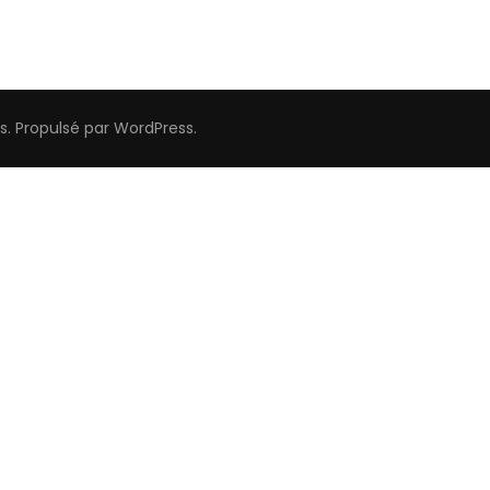
s
. Propulsé par
WordPress
.