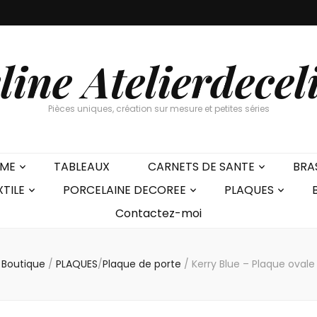
line Atelierdecel
Pièces uniques, création sur mesure et petites séries
EME
TABLEAUX
CARNETS DE SANTE
BRA
XTILE
PORCELAINE DECOREE
PLAQUES
Contactez-moi
Boutique
/
PLAQUES
/
Plaque de porte
/
Kerry Blue – Plaque ovale