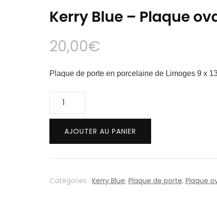
Kerry Blue – Plaque ova
20,00
€
Plaque de porte en porcelaine de Limoges 9 x 1
quantité
de
Kerry
AJOUTER AU PANIER
Blue
-
Plaque
ovale
Catégories :
Kerry Blue
,
Plaque de porte
,
Plaque o
9
x
13