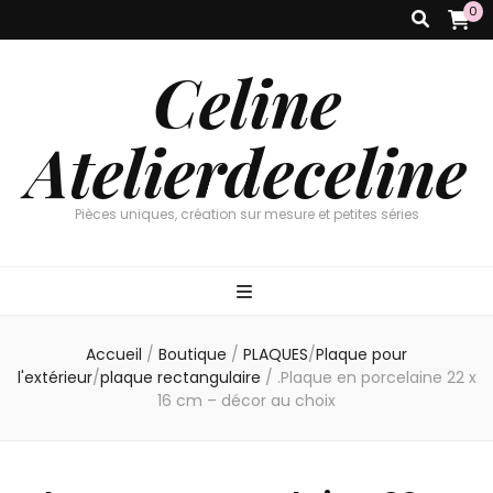
0
Celine
Atelierdeceline
Pièces uniques, création sur mesure et petites séries
Accueil
/
Boutique
/
PLAQUES
/
Plaque pour
l'extérieur
/
plaque rectangulaire
/
.Plaque en porcelaine 22 x
16 cm – décor au choix