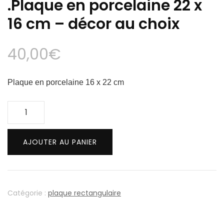
.Plaque en porcelaine 22 x
16 cm – décor au choix
40,00
€
Plaque en porcelaine 16 x 22 cm
quantité
de
.Plaque
AJOUTER AU PANIER
en
porcelaine
22
x
Catégorie :
plaque rectangulaire
16
cm
-