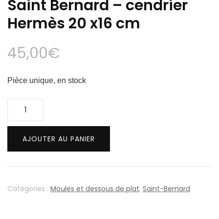
Saint Bernard – cendrier
Hermès 20 x16 cm
45,00
€
Pièce unique, en stock
quantité
de
Saint
AJOUTER AU PANIER
Bernard
-
cendrier
Hermès
Catégories :
Moules et dessous de plat
,
Saint-Bernard
20
x16
cm