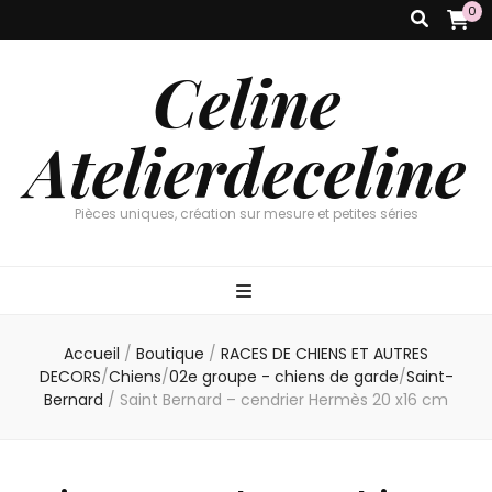
0
Celine
Atelierdeceline
Pièces uniques, création sur mesure et petites séries
Accueil
/
Boutique
/
RACES DE CHIENS ET AUTRES
DECORS
/
Chiens
/
02e groupe - chiens de garde
/
Saint-
Bernard
/
Saint Bernard – cendrier Hermès 20 x16 cm