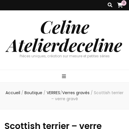
0
Celine
Atelierdeceline
Pièces uniques, création sur mesure et petites séries
Accueil
/
Boutique
/
VERRES
/
Verres gravés
/
Scottish terrier
– verre gravé
Scottish terrier – verre