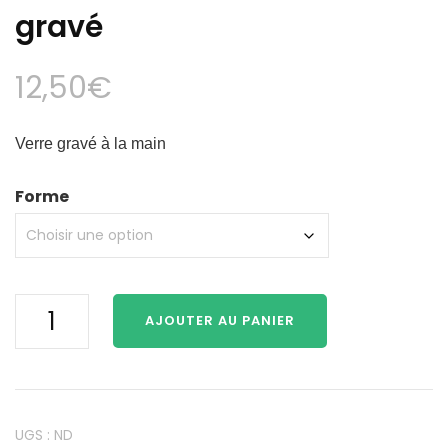
gravé
12,50
€
Verre gravé à la main
Forme
quantité
AJOUTER AU PANIER
de
Scottish
terrier
-
verre
UGS :
ND