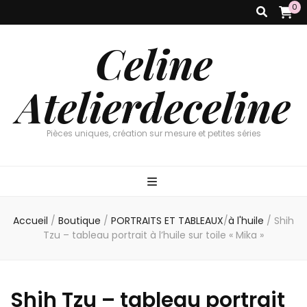
0
Celine
Atelierdeceline
Pièces uniques, création sur mesure et petites séries
Accueil
/
Boutique
/
PORTRAITS ET TABLEAUX
/
à l'huile
/
Shih
Tzu – tableau portrait à l’huile sur toile « Mika »
Shih Tzu – tableau portrait