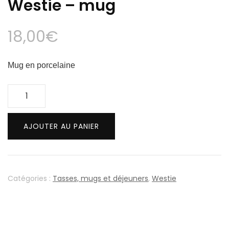
Westie – mug
18,00
€
Mug en porcelaine
quantité
de
Westie
AJOUTER AU PANIER
-
mug
Catégories :
Tasses, mugs et déjeuners
,
Westie