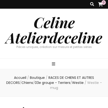
0
Celine
Atelierdeceline
Pièces uniques, création sur mesure et petites séries
Accueil
/
Boutique
/
RACES DE CHIENS ET AUTRES
DECORS
/
Chiens
/
03e groupe - Terriers
/
Westie
/
Westie –
mug